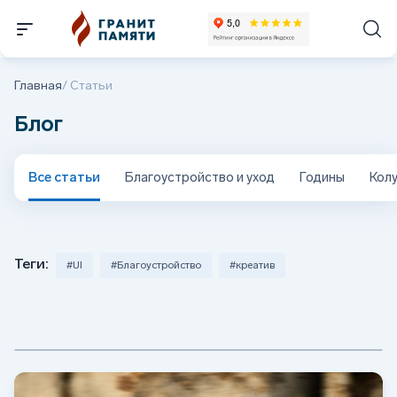
Главная
/
Статьи
Блог
Все статьи
Благоустройство и уход
Годины
Кол
Теги:
#UI
#Благоустройство
#креатив