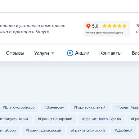
вление и установка памятников
З
в
нита и мрамора в Калуге
Отзывы
Акции
Контакты
Бл
Услуги
#Благоустройство
#Военному
#Горизонтальный
#Гранит Амф
ит Капустинский
#Гранит Санарский
#Гранит Цветок Урала
#Гр
ит габбро
#Гранит дымовский
#Гранит сибирский
#Двойной