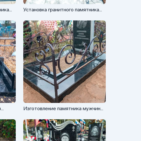
ника
Установка гранитного памятника
для мужчины
з
Изготовление памятника мужчине
ФГ-073