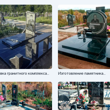
вка гранитного комплекса
Изготовление памятника
 обколом
военному-летчику