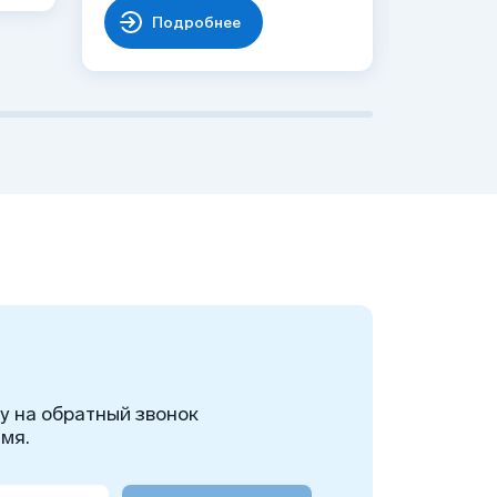
По
Подробнее
ку на обратный звонок
мя.