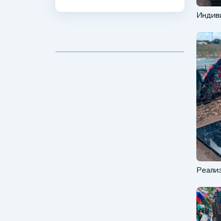
Индив
компле
Реализ
памятн
военно