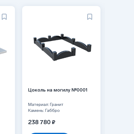
Цоколь на могилу №0001
Мемориа
№1
Материал: Гранит
Материал:
Камень: Габбро
200 13
238 780 ₽