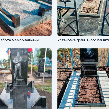
работа мемориальный
Установка гранитного памят
кс с резервом
для военного с обколом