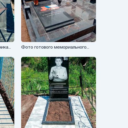
ника
Фото готового мемориального
комплекса СВО