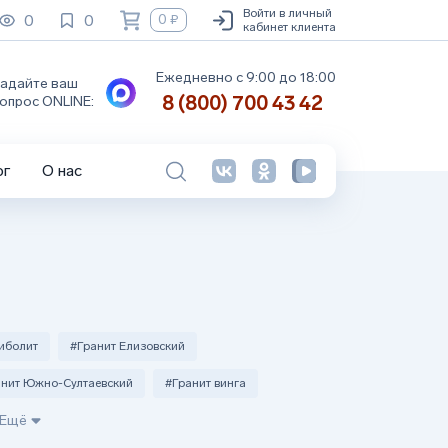
Войти в личный
0
0
0 ₽
кабинет клиента
Ежедневно с 9:00 до 18:00
адайте ваш
8 (800) 700 43 42
опрос ONLINE:
ог
О нас
иболит
#Гранит Елизовский
анит Южно-Султаевский
#Гранит винга