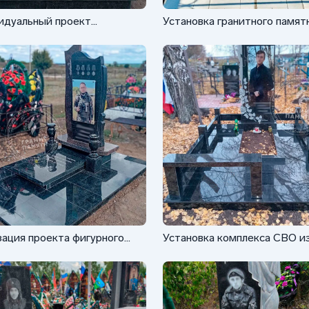
идуальный проект
Установка гранитного памят
кса для военного
ФГ-002
ация проекта фигурного
Установка комплекса СВО и
ика для захоронения
гранита Габбро
го