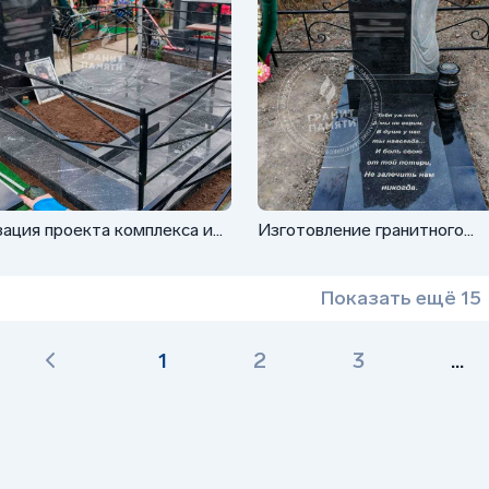
ация проекта комплекса из
Изготовление гранитного
 для военного
памятника СВО
Показать ещё 15
1
2
3
...